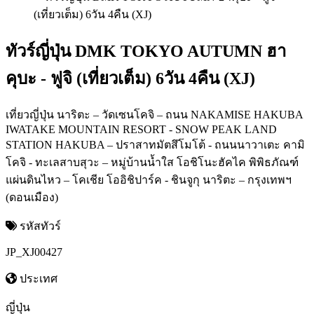
ทัวร์ญี่ปุ่น DMK TOKYO AUTUMN ฮา
คุบะ - ฟูจิ (เที่ยวเต็ม) 6วัน 4คืน (XJ)
เที่ยวญี่ปุ่น นาริตะ – วัดเซนโคจิ – ถนน NAKAMISE HAKUBA
IWATAKE MOUNTAIN RESORT - SNOW PEAK LAND
STATION HAKUBA – ปราสาทมัตสึโมโต้ - ถนนนาวาเตะ คามิ
โคจิ - ทะเลสาบสุวะ – หมู่บ้านน้ำใส โอชิโนะฮัคไค พิพิธภัณฑ์
แผ่นดินไหว – โคเชีย โออิชิปาร์ค - ชินจูกุ นาริตะ – กรุงเทพฯ
(ดอนเมือง)
รหัสทัวร์
JP_XJ00427
ประเทศ
ญี่ปุ่น