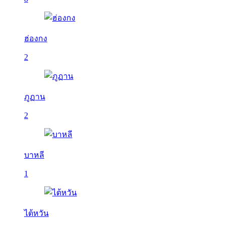
ฮ่องกง
2
ภูฏาน
2
บาหลี
1
ไต้หวัน